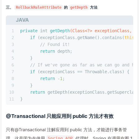
三、
RollbackRuleAttribute
的
getDepth
方法
JAVA
1
private
int
getDepth
(Class<?> exceptionClass, 
i
2
if
 (exceptionClass.getName().contains(
this
.
3
// Found it!
4
return
 depth;
5
    }
6
// If we've gone as far as we can go and ha
7
if
 (exceptionClass == Throwable.class) {
8
return
 -
1
;
9
    }
10
return
 getDepth(exceptionClass.getSuperclas
11
}
@Transactional 只能应用到 public 方法才有效
只有@Transactional 注解应用到 public 方法，才能进行事务管
理。这是因为在使用
代理时，Spring 在调用在图 1
Spring AOP