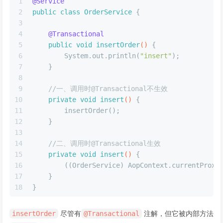
1
@Service
2
public
class
OrderService
 {
3
4
@Transactional
5
public
void
insertOrder
()
 {
6
        System.out.println(
"insert"
);
7
    }
8
9
//一、调用时@Transactional不生效
10
private
void
insert
()
 {
11
        insertOrder();
12
    }
13
14
//二、调用时@Transactional生效
15
private
void
insert
()
 {
16
        ((OrderService) AopContext.currentProxy
17
    }
18
}
尽管有
注解，但它被内部方法
insertOrder
@Transactional