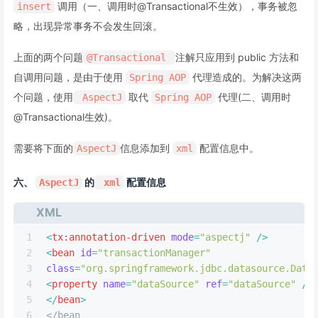
调用（一、调用时@Transactional不生效），事务被忽
insert
略，出现异常事务不会发生回滚。
上面的两个问题
注解只应用到 public 方法和
@Transactional
自调用问题，是由于使用
代理造成的。为解决这两
Spring AOP
个问题，使用
取代
代理(二、调用时
AspectJ
Spring AOP
@Transactional生效)。
需要将下面的
信息添加到
配置信息中。
AspectJ
xml
六、
的
配置信息
AspectJ
xml
XML
1
<
tx:annotation-driven
mode
=
"aspectj"
 />
2
<
bean
id
=
"transactionManager"
3
class
=
"org.springframework.jdbc.datasource.Data
4
<
property
name
=
"dataSource"
ref
=
"dataSource"
 />
5
</
bean
>
6
</bean