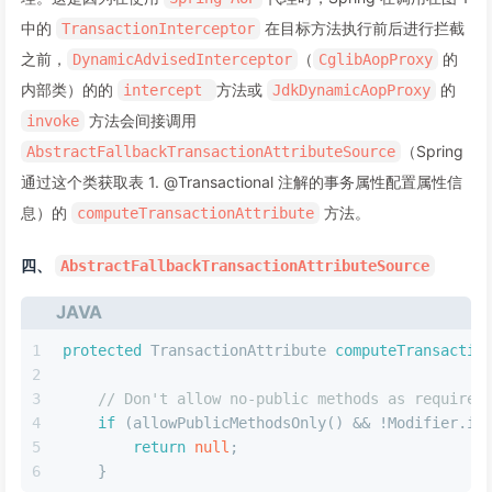
中的
在目标方法执行前后进行拦截
TransactionInterceptor
之前，
（
的
DynamicAdvisedInterceptor
CglibAopProxy
内部类）的的
方法或
的
intercept
JdkDynamicAopProxy
方法会间接调用
invoke
（Spring
AbstractFallbackTransactionAttributeSource
通过这个类获取表 1. @Transactional 注解的事务属性配置属性信
息）的
方法。
computeTransactionAttribute
四、
AbstractFallbackTransactionAttributeSource
JAVA
1
protected
 TransactionAttribute 
computeTransactio
2
                                                
3
// Don't allow no-public methods as required
4
if
 (allowPublicMethodsOnly() && !Modifier.is
5
return
null
;
6
    }