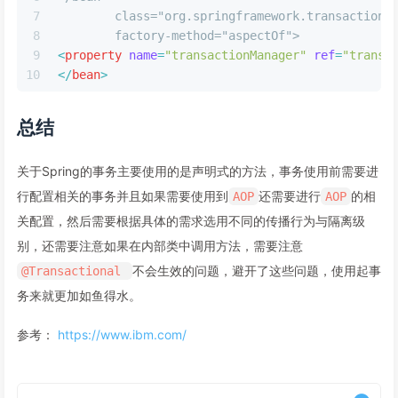
7
	class="org.springframework.transaction.
8
	factory-method="aspectOf">
9
<
property
name
=
"transactionManager"
ref
=
"transa
10
</
bean
>
总结
关于Spring的事务主要使用的是声明式的方法，事务使用前需要进
行配置相关的事务并且如果需要使用到
还需要进行
的相
AOP
AOP
关配置，然后需要根据具体的需求选用不同的传播行为与隔离级
别，还需要注意如果在内部类中调用方法，需要注意
不会生效的问题，避开了这些问题，使用起事
@Transactional
务来就更加如鱼得水。
参考：
https://www.ibm.com/