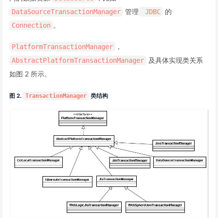
管理
的
DataSourceTransactionManager
JDBC
。
Connection
，
PlatformTransactionManager
及具体实现类关系
AbstractPlatformTransactionManager
如图 2 所示。
图 2.
TransactionManager
类结构