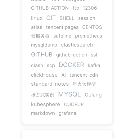
GITHUB-ACTION
ftp
12306
GIT
linux
SHELL
session
atlas
tencent pages
CENTOS
云服务器
safeline
prometheus
elasticsearch
mysqldump
GITHUB
github-action
ssl
DOCKER
clash
scp
kafka
clickHouse
AI
tencent-cdn
standard-notes
星火大模型
MYSQL
Golang
抢占式实例
kubesphere
CODEUP
markdown
grafana