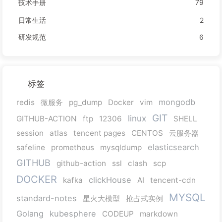
技术手册
79
日常生活
2
研发规范
6
标签
mongodb
redis
微服务
pg_dump
Docker
vim
GIT
linux
GITHUB-ACTION
ftp
12306
SHELL
session
atlas
tencent pages
CENTOS
云服务器
elasticsearch
safeline
prometheus
mysqldump
GITHUB
github-action
ssl
clash
scp
DOCKER
clickHouse
kafka
AI
tencent-cdn
MYSQL
standard-notes
星火大模型
抢占式实例
Golang
kubesphere
CODEUP
markdown