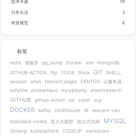
技术手册
79
日常生活
2
研发规范
6
标签
mongodb
redis
微服务
pg_dump
Docker
vim
GIT
linux
GITHUB-ACTION
ftp
12306
SHELL
session
atlas
tencent pages
CENTOS
云服务器
elasticsearch
safeline
prometheus
mysqldump
GITHUB
github-action
ssl
clash
scp
DOCKER
clickHouse
kafka
AI
tencent-cdn
MYSQL
standard-notes
星火大模型
抢占式实例
Golang
kubesphere
CODEUP
markdown