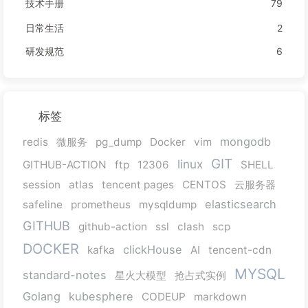
技术手册
79
日常生活
2
研发规范
6
标签
mongodb
redis
微服务
pg_dump
Docker
vim
GIT
linux
GITHUB-ACTION
ftp
12306
SHELL
session
atlas
tencent pages
CENTOS
云服务器
elasticsearch
safeline
prometheus
mysqldump
GITHUB
github-action
ssl
clash
scp
DOCKER
clickHouse
kafka
AI
tencent-cdn
MYSQL
standard-notes
星火大模型
抢占式实例
Golang
kubesphere
CODEUP
markdown