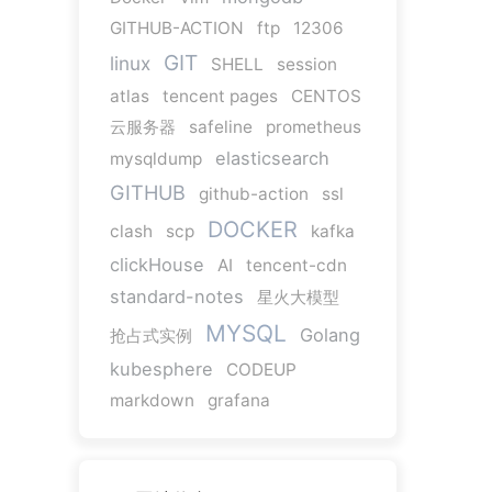
GITHUB-ACTION
ftp
12306
GIT
linux
SHELL
session
atlas
tencent pages
CENTOS
云服务器
safeline
prometheus
elasticsearch
mysqldump
GITHUB
github-action
ssl
DOCKER
clash
scp
kafka
clickHouse
AI
tencent-cdn
standard-notes
星火大模型
MYSQL
Golang
抢占式实例
kubesphere
CODEUP
markdown
grafana